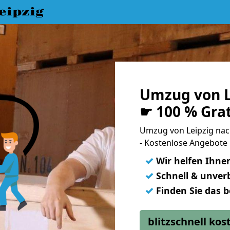
eipzig
Umzug von L
☛ 100 % Gra
Umzug von Leipzig na
- Kostenlose Angebote
✓
Wir helfen Ihne
✓
Schnell & unverb
✓
Finden Sie das 
blitzschnell ko