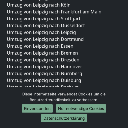
Umzug von Leipzig nach Köln
Umzug von Leipzig nach Frankfurt am Main
Umzug von Leipzig nach Stuttgart
Umzug von Leipzig nach Düsseldorf
Umzug von Leipzig nach Leipzig
Umzug von Leipzig nach Dortmund
Umzug von Leipzig nach Essen
Umzug von Leipzig nach Bremen
Umzug von Leipzig nach Dresden
Umzug von Leipzig nach Hannover
Umzug von Leipzig nach Nürnberg
Umzug von Leipzig nach Duisburg
Umzug von Leipzig nach Bochum
Umzug von Leipzig nach Wuppertal
Diese Internetseite verwendet Cookies um die
Benutzerfreundlichkeit zu verbessern.
Umzug von Leipzig nach Bielefeld
Umzug von Leipzig nach Bonn
Einverstanden
Nur notwendige Cookies
Umzug von Leipzig nach Münster
Datenschutzerklärung
Internationale-Umzüge