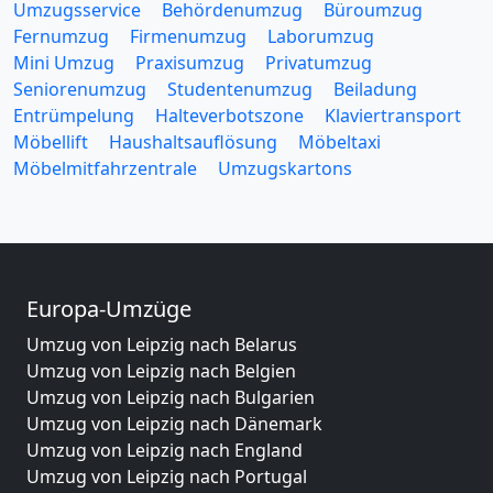
Umzugsservice
Behördenumzug
Büroumzug
Fernumzug
Firmenumzug
Laborumzug
Mini Umzug
Praxisumzug
Privatumzug
Seniorenumzug
Studentenumzug
Beiladung
Entrümpelung
Halteverbotszone
Klaviertransport
Möbellift
Haushaltsauflösung
Möbeltaxi
Möbelmitfahrzentrale
Umzugskartons
Europa-Umzüge
Umzug von Leipzig nach Belarus
Umzug von Leipzig nach Belgien
Umzug von Leipzig nach Bulgarien
Umzug von Leipzig nach Dänemark
Umzug von Leipzig nach England
Umzug von Leipzig nach Portugal