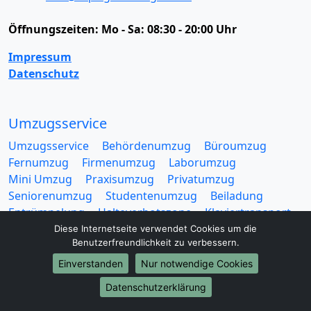
Öffnungszeiten:
Mo - Sa: 08:30 - 20:00 Uhr
Impressum
Datenschutz
Umzugsservice
Umzugsservice
Behördenumzug
Büroumzug
Fernumzug
Firmenumzug
Laborumzug
Mini Umzug
Praxisumzug
Privatumzug
Seniorenumzug
Studentenumzug
Beiladung
Entrümpelung
Halteverbotszone
Klaviertransport
Möbellift
Haushaltsauflösung
Möbeltaxi
Diese Internetseite verwendet Cookies um die
Benutzerfreundlichkeit zu verbessern.
Möbelmitfahrzentrale
Umzugskartons
Einverstanden
Nur notwendige Cookies
Datenschutzerklärung