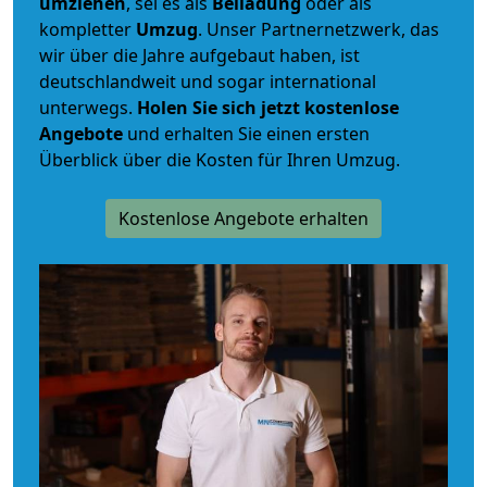
umziehen
, sei es als
Beiladung
oder als
kompletter
Umzug
. Unser Partnernetzwerk, das
wir über die Jahre aufgebaut haben, ist
deutschlandweit und sogar international
unterwegs.
Holen Sie sich jetzt kostenlose
Angebote
und erhalten Sie einen ersten
Überblick über die Kosten für Ihren Umzug.
Kostenlose Angebote erhalten