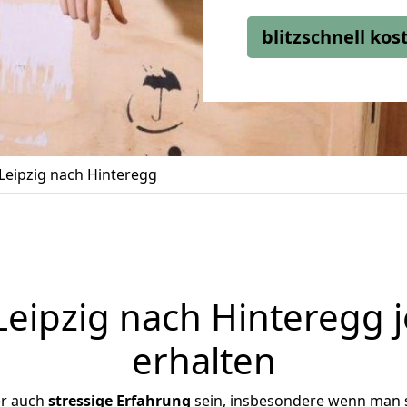
blitzschnell ko
eipzig nach Hinteregg
eipzig nach Hinteregg j
erhalten
er auch
stressige
Erfahrung
sein, insbesondere wenn man s