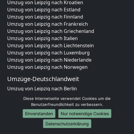
Umzug von Leipzig nach Kroatien
Umzug von Leipzig nach Estland
Umzug von Leipzig nach Finnland
Umzug von Leipzig nach Frankreich
Umzug von Leipzig nach Griechenland
Umzug von Leipzig nach Italien
Umzug von Leipzig nach Liechtenstein
Umzug von Leipzig nach Luxemburg
Umzug von Leipzig nach Niederlande
Umzug von Leipzig nach Norwegen
Umzüge-Deutschlandweit
Umzug von Leipzig nach Berlin
Umzug von Leipzig nach Hamburg
Diese Internetseite verwendet Cookies um die
Umzug von Leipzig nach München
Benutzerfreundlichkeit zu verbessern.
Umzug von Leipzig nach Köln
Einverstanden
Nur notwendige Cookies
Umzug von Leipzig nach Frankfurt am Main
Datenschutzerklärung
Umzug von Leipzig nach Stuttgart
Umzug von Leipzig nach Düsseldorf