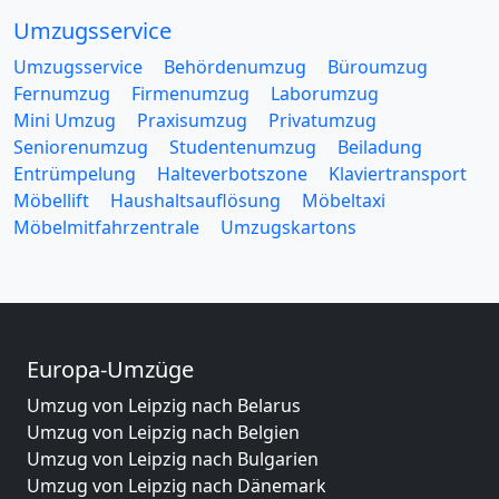
Umzugsservice
Umzugsservice
Behördenumzug
Büroumzug
Fernumzug
Firmenumzug
Laborumzug
Mini Umzug
Praxisumzug
Privatumzug
Seniorenumzug
Studentenumzug
Beiladung
Entrümpelung
Halteverbotszone
Klaviertransport
Möbellift
Haushaltsauflösung
Möbeltaxi
Möbelmitfahrzentrale
Umzugskartons
Europa-Umzüge
Umzug von Leipzig nach Belarus
Umzug von Leipzig nach Belgien
Umzug von Leipzig nach Bulgarien
Umzug von Leipzig nach Dänemark