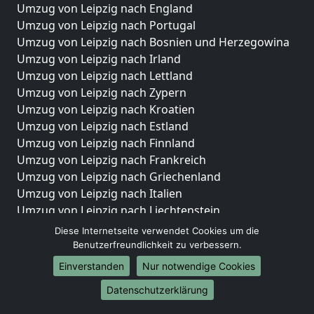
Umzug von Leipzig nach England
Umzug von Leipzig nach Portugal
Umzug von Leipzig nach Bosnien und Herzegowina
Umzug von Leipzig nach Irland
Umzug von Leipzig nach Lettland
Umzug von Leipzig nach Zypern
Umzug von Leipzig nach Kroatien
Umzug von Leipzig nach Estland
Umzug von Leipzig nach Finnland
Umzug von Leipzig nach Frankreich
Umzug von Leipzig nach Griechenland
Umzug von Leipzig nach Italien
Umzug von Leipzig nach Liechtenstein
Umzug von Leipzig nach Luxemburg
Diese Internetseite verwendet Cookies um die
Umzug von Leipzig nach Niederlande
Benutzerfreundlichkeit zu verbessern.
Umzug von Leipzig nach Norwegen
Einverstanden
Nur notwendige Cookies
Umzüge-Deutschlandweit
Datenschutzerklärung
Umzug von Leipzig nach Berlin