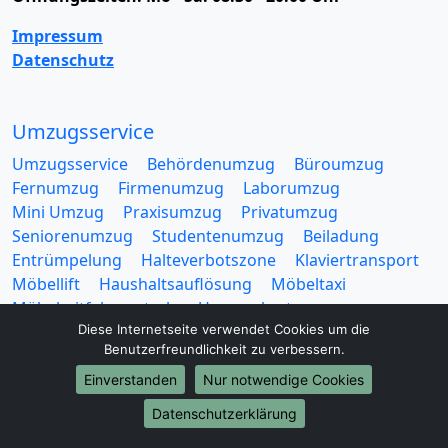
Impressum
Datenschutz
Umzugsservice
Umzugsservice
Behördenumzug
Büroumzug
Fernumzug
Firmenumzug
Laborumzug
Mini Umzug
Praxisumzug
Privatumzug
Seniorenumzug
Studentenumzug
Beiladung
Entrümpelung
Halteverbotszone
Klaviertransport
Möbellift
Haushaltsauflösung
Möbeltaxi
Möbelmitfahrzentrale
Umzugskartons
Diese Internetseite verwendet Cookies um die
Benutzerfreundlichkeit zu verbessern.
Einverstanden
Nur notwendige Cookies
Datenschutzerklärung
Europa-Umzüge