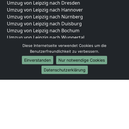
Umzug von Leipzig nach Dresden
Umzug von Leipzig nach Hannover
Umzug von Leipzig nach Nürnberg
Umzug von Leipzig nach Duisburg
Umzug von Leipzig nach Bochum
Umzug von Leipzig nach Wuppertal
Umzug von Leipzig nach Bielefeld
Diese Internetseite verwendet Cookies um die
Umzug von Leipzig nach Bonn
Benutzerfreundlichkeit zu verbessern.
Umzug von Leipzig nach Münster
Einverstanden
Nur notwendige Cookies
Internationale-Umzüge
Datenschutzerklärung
Umzug von Leipzig nach Brasilien
Umzug von Leipzig nach Brunei Darussalam
Umzug von Leipzig nach Burkina Faso
Umzug von Leipzig nach Burundi
Umzug von Leipzig nach Chile
Umzug von Leipzig nach China
Umzug von Leipzig nach Cookinseln
Umzug von Leipzig nach Costa Rica