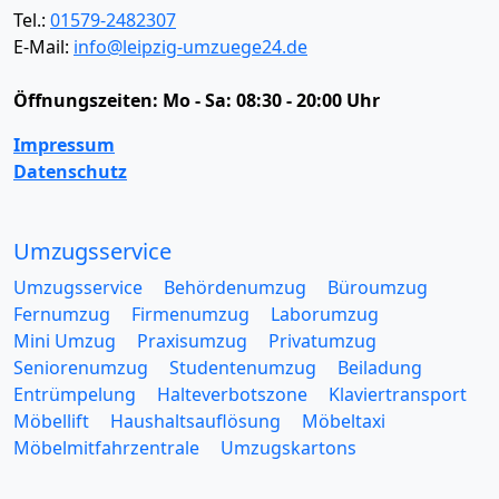
Tel.:
01579-2482307
E-Mail:
info@leipzig-umzuege24.de
Öffnungszeiten:
Mo - Sa: 08:30 - 20:00 Uhr
Impressum
Datenschutz
Umzugsservice
Umzugsservice
Behördenumzug
Büroumzug
Fernumzug
Firmenumzug
Laborumzug
Mini Umzug
Praxisumzug
Privatumzug
Seniorenumzug
Studentenumzug
Beiladung
Entrümpelung
Halteverbotszone
Klaviertransport
Möbellift
Haushaltsauflösung
Möbeltaxi
Möbelmitfahrzentrale
Umzugskartons