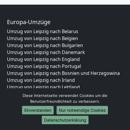
Europa-Umzüge
Umzug von Leipzig nach Belarus
Umzug von Leipzig nach Belgien
Umzug von Leipzig nach Bulgarien
Umzug von Leipzig nach Dänemark
Umzug von Leipzig nach England
Umzug von Leipzig nach Portugal
Umzug von Leipzig nach Bosnien und Herzegowina
Umzug von Leipzig nach Irland
Umzug von Leipzig nach Lettland
Umzug von Leipzig nach Zypern
Diese Internetseite verwendet Cookies um die
Umzug von Leipzig nach Kroatien
Benutzerfreundlichkeit zu verbessern.
Umzug von Leipzig nach Estland
Einverstanden
Nur notwendige Cookies
Umzug von Leipzig nach Finnland
Datenschutzerklärung
Umzug von Leipzig nach Frankreich
Umzug von Leipzig nach Griechenland