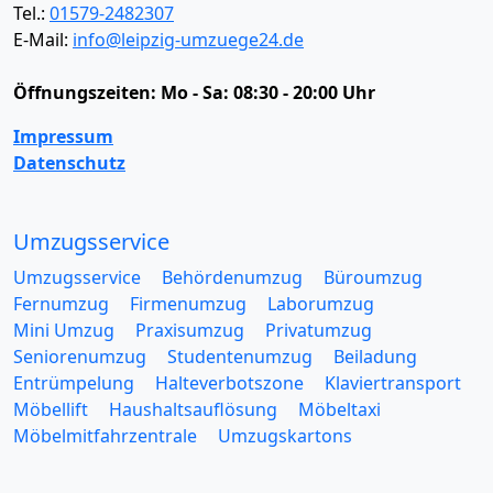
Tel.:
01579-2482307
E-Mail:
info@leipzig-umzuege24.de
Öffnungszeiten:
Mo - Sa: 08:30 - 20:00 Uhr
Impressum
Datenschutz
Umzugsservice
Umzugsservice
Behördenumzug
Büroumzug
Fernumzug
Firmenumzug
Laborumzug
Mini Umzug
Praxisumzug
Privatumzug
Seniorenumzug
Studentenumzug
Beiladung
Entrümpelung
Halteverbotszone
Klaviertransport
Möbellift
Haushaltsauflösung
Möbeltaxi
Möbelmitfahrzentrale
Umzugskartons