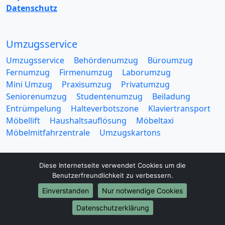
Datenschutz
Umzugsservice
Umzugsservice
Behördenumzug
Büroumzug
Fernumzug
Firmenumzug
Laborumzug
Mini Umzug
Praxisumzug
Privatumzug
Seniorenumzug
Studentenumzug
Beiladung
Entrümpelung
Halteverbotszone
Klaviertransport
Möbellift
Haushaltsauflösung
Möbeltaxi
Möbelmitfahrzentrale
Umzugskartons
Diese Internetseite verwendet Cookies um die
Benutzerfreundlichkeit zu verbessern.
Einverstanden
Nur notwendige Cookies
Europa-Umzüge
Datenschutzerklärung
Umzug von Leipzig nach Belarus