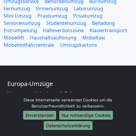
Umzugsservice
Behördenumzug
Büroumzug
Fernumzug
Firmenumzug
Laborumzug
Mini Umzug
Praxisumzug
Privatumzug
Seniorenumzug
Studentenumzug
Beiladung
Entrümpelung
Halteverbotszone
Klaviertransport
Möbellift
Haushaltsauflösung
Möbeltaxi
Möbelmitfahrzentrale
Umzugskartons
Europa-Umzüge
Umzug von Leipzig nach Belarus
Diese Internetseite verwendet Cookies um die
Umzug von Leipzig nach Belgien
Benutzerfreundlichkeit zu verbessern.
Umzug von Leipzig nach Bulgarien
Umzug von Leipzig nach Dänemark
Einverstanden
Nur notwendige Cookies
Umzug von Leipzig nach England
Datenschutzerklärung
Umzug von Leipzig nach Portugal