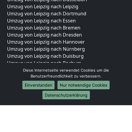
Umzug von Leipzig nach Leipzig
Umzug von Leipzig nach Dortmund
Umzug von Leipzig nach Essen
Umzug von Leipzig nach Bremen
Umzug von Leipzig nach Dresden
Umzug von Leipzig nach Hannover
Umzug von Leipzig nach Nürnberg
Umzug von Leipzig nach Duisburg
Umzug von Leipzig nach Bochum
Umzug von Leipzig nach Wuppertal
Diese Internetseite verwendet Cookies um die
Benutzerfreundlichkeit zu verbessern.
Umzug von Leipzig nach Bielefeld
Umzug von Leipzig nach Bonn
Einverstanden
Nur notwendige Cookies
Umzug von Leipzig nach Münster
Datenschutzerklärung
Internationale-Umzüge
Umzug von Leipzig nach Brasilien
Umzug von Leipzig nach Brunei Darussalam
Umzug von Leipzig nach Burkina Faso