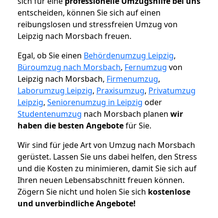
sich für eine
professionelle Umzugshilfe bei uns
entscheiden, können Sie sich auf einen
reibungslosen und stressfreien Umzug von
Leipzig nach Morsbach freuen.
Egal, ob Sie einen
Behördenumzug Leipzig
,
Büroumzug nach Morsbach
,
Fernumzug
von
Leipzig nach Morsbach,
Firmenumzug
,
Laborumzug Leipzig
,
Praxisumzug
,
Privatumzug
Leipzig
,
Seniorenumzug in Leipzig
oder
Studentenumzug
nach Morsbach planen
wir
haben die besten Angebote
für Sie.
Wir sind für jede Art von Umzug nach Morsbach
gerüstet. Lassen Sie uns dabei helfen, den Stress
und die Kosten zu minimieren, damit Sie sich auf
Ihren neuen Lebensabschnitt freuen können.
Zögern Sie nicht und holen Sie sich
kostenlose
und unverbindliche Angebote!