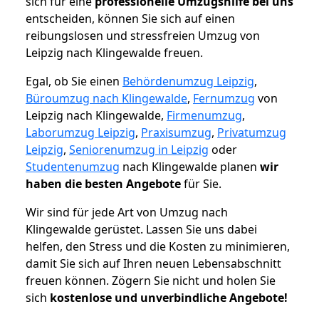
sich für eine
professionelle Umzugshilfe bei uns
entscheiden, können Sie sich auf einen
reibungslosen und stressfreien Umzug von
Leipzig nach Klingewalde freuen.
Egal, ob Sie einen
Behördenumzug Leipzig
,
Büroumzug nach Klingewalde
,
Fernumzug
von
Leipzig nach Klingewalde,
Firmenumzug
,
Laborumzug Leipzig
,
Praxisumzug
,
Privatumzug
Leipzig
,
Seniorenumzug in Leipzig
oder
Studentenumzug
nach Klingewalde planen
wir
haben die besten Angebote
für Sie.
Wir sind für jede Art von Umzug nach
Klingewalde gerüstet. Lassen Sie uns dabei
helfen, den Stress und die Kosten zu minimieren,
damit Sie sich auf Ihren neuen Lebensabschnitt
freuen können.
Zögern Sie nicht und holen Sie
sich
kostenlose und unverbindliche Angebote!