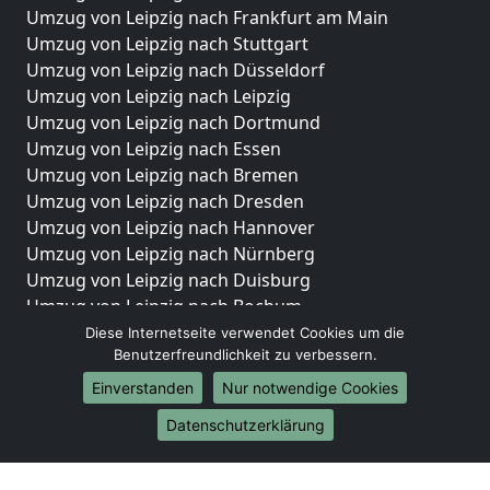
Umzug von Leipzig nach Frankfurt am Main
Umzug von Leipzig nach Stuttgart
Umzug von Leipzig nach Düsseldorf
Umzug von Leipzig nach Leipzig
Umzug von Leipzig nach Dortmund
Umzug von Leipzig nach Essen
Umzug von Leipzig nach Bremen
Umzug von Leipzig nach Dresden
Umzug von Leipzig nach Hannover
Umzug von Leipzig nach Nürnberg
Umzug von Leipzig nach Duisburg
Umzug von Leipzig nach Bochum
Umzug von Leipzig nach Wuppertal
Diese Internetseite verwendet Cookies um die
Benutzerfreundlichkeit zu verbessern.
Umzug von Leipzig nach Bielefeld
Umzug von Leipzig nach Bonn
Einverstanden
Nur notwendige Cookies
Umzug von Leipzig nach Münster
Datenschutzerklärung
Internationale-Umzüge