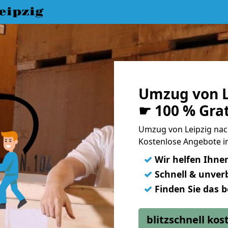
eipzig
Umzug von L
☛ 100 % Gra
Umzug von Leipzig na
Kostenlose Angebote i
✓
Wir helfen Ihne
✓
Schnell & unverb
✓
Finden Sie das 
blitzschnell ko