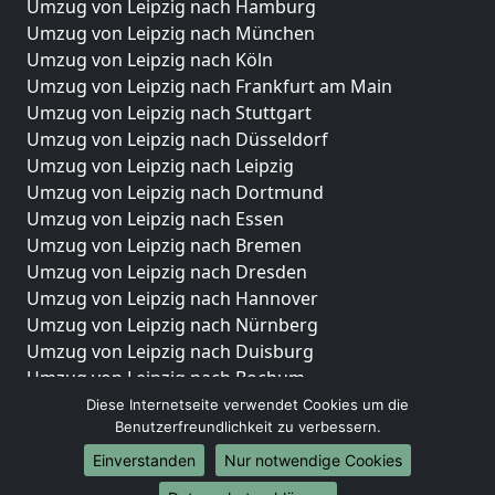
Umzug von Leipzig nach Hamburg
Umzug von Leipzig nach München
Umzug von Leipzig nach Köln
Umzug von Leipzig nach Frankfurt am Main
Umzug von Leipzig nach Stuttgart
Umzug von Leipzig nach Düsseldorf
Umzug von Leipzig nach Leipzig
Umzug von Leipzig nach Dortmund
Umzug von Leipzig nach Essen
Umzug von Leipzig nach Bremen
Umzug von Leipzig nach Dresden
Umzug von Leipzig nach Hannover
Umzug von Leipzig nach Nürnberg
Umzug von Leipzig nach Duisburg
Umzug von Leipzig nach Bochum
Umzug von Leipzig nach Wuppertal
Diese Internetseite verwendet Cookies um die
Benutzerfreundlichkeit zu verbessern.
Umzug von Leipzig nach Bielefeld
Umzug von Leipzig nach Bonn
Einverstanden
Nur notwendige Cookies
Umzug von Leipzig nach Münster