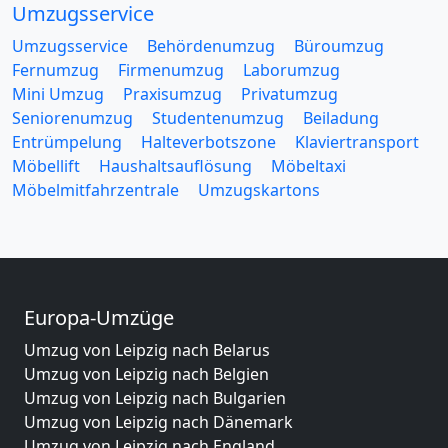
Umzugsservice
Umzugsservice
Behördenumzug
Büroumzug
Fernumzug
Firmenumzug
Laborumzug
Mini Umzug
Praxisumzug
Privatumzug
Seniorenumzug
Studentenumzug
Beiladung
Entrümpelung
Halteverbotszone
Klaviertransport
Möbellift
Haushaltsauflösung
Möbeltaxi
Möbelmitfahrzentrale
Umzugskartons
Europa-Umzüge
Umzug von Leipzig nach Belarus
Umzug von Leipzig nach Belgien
Umzug von Leipzig nach Bulgarien
Umzug von Leipzig nach Dänemark
Umzug von Leipzig nach England