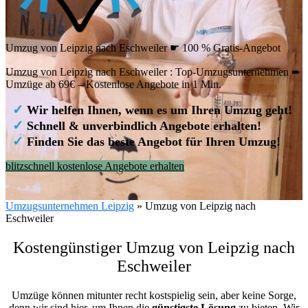
Umzug von Leipzig nach Eschweiler ☛ 100 % Gratis-Angebot
Umzug von Leipzig nach Eschweiler : Top-Umzugsunternehmen ➨
Umzüge ab 69€ – Kostenlose Angebote in 1 Min.
✓
Wir helfen Ihnen, wenn es um Ihren Umzug geht!
✓
Schnell & unverbindlich Angebote erhalten!
✓
Finden Sie das beste Angebot für Ihren Umzug!
blitzschnell kostenlose Angebote erhalten
Umzugsunternehmen Leipzig
»
Umzug von Leipzig nach
Eschweiler
Kostengünstiger Umzug von Leipzig nach
Eschweiler
Umzüge können mitunter recht kostspielig sein, aber keine Sorge,
denn wir sind hier, um Ihnen die
günstigste
Lösung
zu bieten. Wir