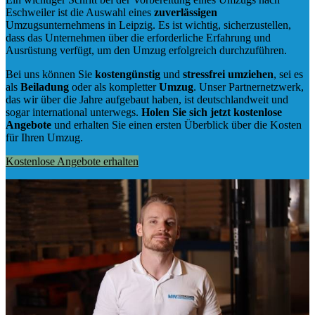
Eschweiler ist die Auswahl eines
zuverlässigen
Umzugsunternehmens in Leipzig. Es ist wichtig, sicherzustellen,
dass das Unternehmen über die erforderliche Erfahrung und
Ausrüstung verfügt, um den Umzug erfolgreich durchzuführen.
Bei uns können Sie
kostengünstig
und
stressfrei
umziehen
, sei es
als
Beiladung
oder als kompletter
Umzug
. Unser Partnernetzwerk,
das wir über die Jahre aufgebaut haben, ist deutschlandweit und
sogar international unterwegs.
Holen Sie sich jetzt kostenlose
Angebote
und erhalten Sie einen ersten Überblick über die Kosten
für Ihren Umzug.
Kostenlose Angebote erhalten