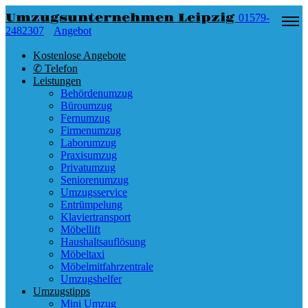
Umzugsunternehmen Leipzig
01579-
2482307
Angebot
Kostenlose Angebote
✆ Telefon
Leistungen
Behördenumzug
Büroumzug
Fernumzug
Firmenumzug
Laborumzug
Praxisumzug
Privatumzug
Seniorenumzug
Umzugsservice
Entrümpelung
Klaviertransport
Möbellift
Haushaltsauflösung
Möbeltaxi
Möbelmitfahrzentrale
Umzugshelfer
Umzugstipps
Mini Umzug