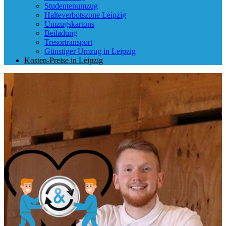
Studentenumzug
Halteverbotszone Leipzig
Umzugskartons
Beiladung
Tresortransport
Günstiger Umzug in Leipzig
Kosten-Preise in Leipzig