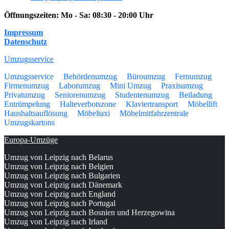
Öffnungszeiten:
Mo - Sa: 08:30 - 20:00 Uhr
Impressum
Datenschutz
Umzugsservice
Umzugsservice
Behördenumzug
Büroumzug
Fernumzug
Firmenumzug
Laborumzug
Mini Umzug
Praxisumzug
Privatumzug
Seniorenumzug
Studentenumzug
Beiladung
Entrümpelung
Halteverbotszone
Klaviertransport
Möbellift
Haushaltsauflösung
Möbeltaxi
Möbelmitfahrzentrale
Umzugskartons
Europa-Umzüge
Umzug von Leipzig nach Belarus
Umzug von Leipzig nach Belgien
Umzug von Leipzig nach Bulgarien
Umzug von Leipzig nach Dänemark
Umzug von Leipzig nach England
Umzug von Leipzig nach Portugal
Umzug von Leipzig nach Bosnien und Herzegowina
Umzug von Leipzig nach Irland