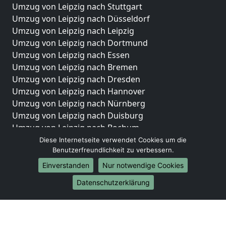
Umzug von Leipzig nach Stuttgart
Umzug von Leipzig nach Düsseldorf
Umzug von Leipzig nach Leipzig
Umzug von Leipzig nach Dortmund
Umzug von Leipzig nach Essen
Umzug von Leipzig nach Bremen
Umzug von Leipzig nach Dresden
Umzug von Leipzig nach Hannover
Umzug von Leipzig nach Nürnberg
Umzug von Leipzig nach Duisburg
Umzug von Leipzig nach Bochum
Umzug von Leipzig nach Wuppertal
Diese Internetseite verwendet Cookies um die
Benutzerfreundlichkeit zu verbessern.
Umzug von Leipzig nach Bielefeld
Umzug von Leipzig nach Bonn
Einverstanden
Nur notwendige Cookies
Umzug von Leipzig nach Münster
Datenschutzerklärung
Internationale-Umzüge
Umzug von Leipzig nach Brasilien
Umzug von Leipzig nach Brunei Darussalam