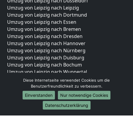
Umzug von Leipzig nach Düsseldorf
Umzug von Leipzig nach Leipzig
Umzug von Leipzig nach Dortmund
Umzug von Leipzig nach Essen
Umzug von Leipzig nach Bremen
Umzug von Leipzig nach Dresden
Umzug von Leipzig nach Hannover
Umzug von Leipzig nach Nürnberg
Umzug von Leipzig nach Duisburg
Umzug von Leipzig nach Bochum
Umzug von Leipzig nach Wuppertal
Umzug von Leipzig nach Bielefeld
Diese Internetseite verwendet Cookies um die
Umzug von Leipzig nach Bonn
Benutzerfreundlichkeit zu verbessern.
Umzug von Leipzig nach Münster
Einverstanden
Nur notwendige Cookies
Internationale-Umzüge
Datenschutzerklärung
Umzug von Leipzig nach Brasilien
Umzug von Leipzig nach Brunei Darussalam
Umzug von Leipzig nach Burkina Faso