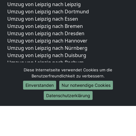
Umzug von Leipzig nach Leipzig
Umzug von Leipzig nach Dortmund
Umzug von Leipzig nach Essen
Umzug von Leipzig nach Bremen
Umzug von Leipzig nach Dresden
Umzug von Leipzig nach Hannover
Umzug von Leipzig nach Nürnberg
Umzug von Leipzig nach Duisburg
Umzug von Leipzig nach Bochum
Umzug von Leipzig nach Wuppertal
Diese Internetseite verwendet Cookies um die
Benutzerfreundlichkeit zu verbessern.
Umzug von Leipzig nach Bielefeld
Umzug von Leipzig nach Bonn
Einverstanden
Nur notwendige Cookies
Umzug von Leipzig nach Münster
Datenschutzerklärung
Internationale-Umzüge
Umzug von Leipzig nach Brasilien
Umzug von Leipzig nach Brunei Darussalam
Umzug von Leipzig nach Burkina Faso
Umzug von Leipzig nach Burundi