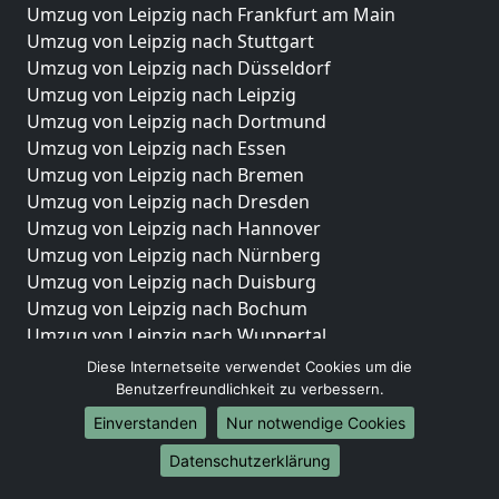
Umzug von Leipzig nach Frankfurt am Main
Umzug von Leipzig nach Stuttgart
Umzug von Leipzig nach Düsseldorf
Umzug von Leipzig nach Leipzig
Umzug von Leipzig nach Dortmund
Umzug von Leipzig nach Essen
Umzug von Leipzig nach Bremen
Umzug von Leipzig nach Dresden
Umzug von Leipzig nach Hannover
Umzug von Leipzig nach Nürnberg
Umzug von Leipzig nach Duisburg
Umzug von Leipzig nach Bochum
Umzug von Leipzig nach Wuppertal
Umzug von Leipzig nach Bielefeld
Diese Internetseite verwendet Cookies um die
Umzug von Leipzig nach Bonn
Benutzerfreundlichkeit zu verbessern.
Umzug von Leipzig nach Münster
Einverstanden
Nur notwendige Cookies
Internationale-Umzüge
Datenschutzerklärung
Umzug von Leipzig nach Brasilien