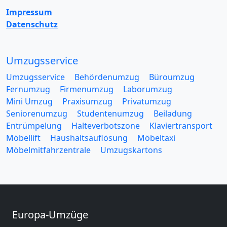
Impressum
Datenschutz
Umzugsservice
Umzugsservice
Behördenumzug
Büroumzug
Fernumzug
Firmenumzug
Laborumzug
Mini Umzug
Praxisumzug
Privatumzug
Seniorenumzug
Studentenumzug
Beiladung
Entrümpelung
Halteverbotszone
Klaviertransport
Möbellift
Haushaltsauflösung
Möbeltaxi
Möbelmitfahrzentrale
Umzugskartons
Europa-Umzüge