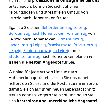
sich für eine
professionelle Umzugshilfe bei uns
entscheiden, können Sie sich auf einen
reibungslosen und stressfreien Umzug von
Leipzig nach Hohenecken freuen.
Egal, ob Sie einen
Behördenumzug Leipzig
,
Büroumzug nach Hohenecken
,
Fernumzug
von
Leipzig nach Hohenecken,
Firmenumzug
,
Laborumzug Leipzig
,
Praxisumzug
,
Privatumzug
Leipzig
,
Seniorenumzug in Leipzig
oder
Studentenumzug
nach Hohenecken planen
wir
haben die besten Angebote
für Sie.
Wir sind für jede Art von Umzug nach
Hohenecken gerüstet. Lassen Sie uns dabei
helfen, den Stress und die Kosten zu minimieren,
damit Sie sich auf Ihren neuen Lebensabschnitt
freuen können.
Zögern Sie nicht und holen Sie
sich
kostenlose und unverbindliche Angebote!