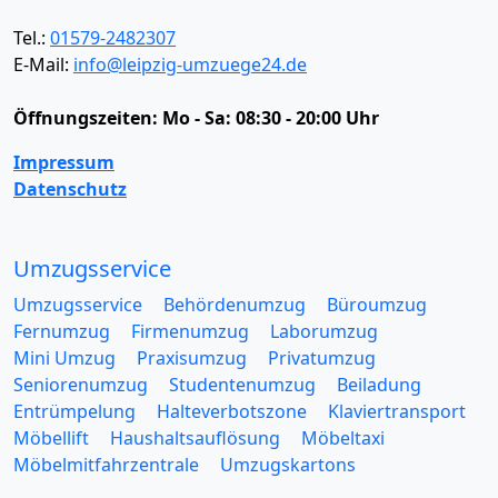
Tel.:
01579-2482307
E-Mail:
info@leipzig-umzuege24.de
Öffnungszeiten:
Mo - Sa: 08:30 - 20:00 Uhr
Impressum
Datenschutz
Umzugsservice
Umzugsservice
Behördenumzug
Büroumzug
Fernumzug
Firmenumzug
Laborumzug
Mini Umzug
Praxisumzug
Privatumzug
Seniorenumzug
Studentenumzug
Beiladung
Entrümpelung
Halteverbotszone
Klaviertransport
Möbellift
Haushaltsauflösung
Möbeltaxi
Möbelmitfahrzentrale
Umzugskartons