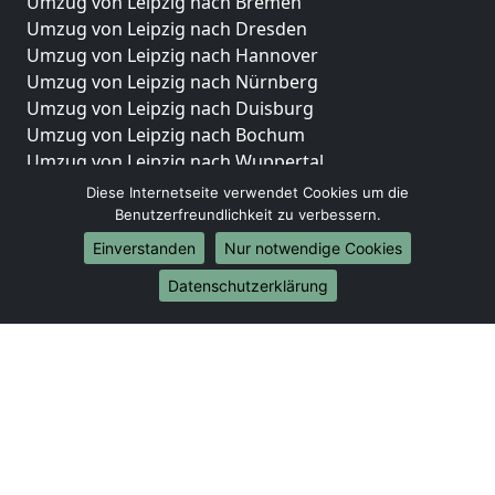
Umzug von Leipzig nach Bremen
Umzug von Leipzig nach Dresden
Umzug von Leipzig nach Hannover
Umzug von Leipzig nach Nürnberg
Umzug von Leipzig nach Duisburg
Umzug von Leipzig nach Bochum
Umzug von Leipzig nach Wuppertal
Umzug von Leipzig nach Bielefeld
Diese Internetseite verwendet Cookies um die
Umzug von Leipzig nach Bonn
Benutzerfreundlichkeit zu verbessern.
Umzug von Leipzig nach Münster
Einverstanden
Nur notwendige Cookies
Internationale-Umzüge
Datenschutzerklärung
Umzug von Leipzig nach Brasilien
Umzug von Leipzig nach Brunei Darussalam
Umzug von Leipzig nach Burkina Faso
Umzug von Leipzig nach Burundi
Umzug von Leipzig nach Chile
Umzug von Leipzig nach China
Umzug von Leipzig nach Cookinseln