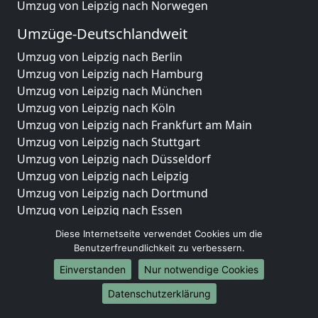
Umzug von Leipzig nach Norwegen
Umzüge-Deutschlandweit
Umzug von Leipzig nach Berlin
Umzug von Leipzig nach Hamburg
Umzug von Leipzig nach München
Umzug von Leipzig nach Köln
Umzug von Leipzig nach Frankfurt am Main
Umzug von Leipzig nach Stuttgart
Umzug von Leipzig nach Düsseldorf
Umzug von Leipzig nach Leipzig
Umzug von Leipzig nach Dortmund
Umzug von Leipzig nach Essen
Umzug von Leipzig nach Bremen
Diese Internetseite verwendet Cookies um die
Umzug von Leipzig nach Dresden
Benutzerfreundlichkeit zu verbessern.
Umzug von Leipzig nach Hannover
Einverstanden
Nur notwendige Cookies
Umzug von Leipzig nach Nürnberg
Datenschutzerklärung
Umzug von Leipzig nach Duisburg
Umzug von Leipzig nach Bochum