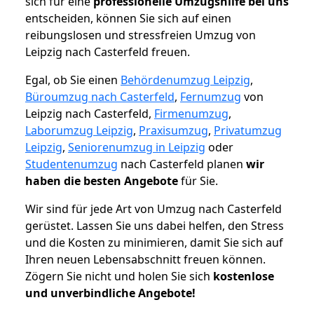
sich für eine
professionelle Umzugshilfe bei uns
entscheiden, können Sie sich auf einen
reibungslosen und stressfreien Umzug von
Leipzig nach Casterfeld freuen.
Egal, ob Sie einen
Behördenumzug Leipzig
,
Büroumzug nach Casterfeld
,
Fernumzug
von
Leipzig nach Casterfeld,
Firmenumzug
,
Laborumzug Leipzig
,
Praxisumzug
,
Privatumzug
Leipzig
,
Seniorenumzug in Leipzig
oder
Studentenumzug
nach Casterfeld planen
wir
haben die besten Angebote
für Sie.
Wir sind für jede Art von Umzug nach Casterfeld
gerüstet. Lassen Sie uns dabei helfen, den Stress
und die Kosten zu minimieren, damit Sie sich auf
Ihren neuen Lebensabschnitt freuen können.
Zögern Sie nicht und holen Sie sich
kostenlose
und unverbindliche Angebote!