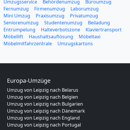
Umzugsservice
Behördenumzug
Büroumzug
Fernumzug
Firmenumzug
Laborumzug
Mini Umzug
Praxisumzug
Privatumzug
Seniorenumzug
Studentenumzug
Beiladung
Entrümpelung
Halteverbotszone
Klaviertransport
Möbellift
Haushaltsauflösung
Möbeltaxi
Möbelmitfahrzentrale
Umzugskartons
Europa-Umzüge
Umzug von Leipzig nach Belarus
Umzug von Leipzig nach Belgien
Umzug von Leipzig nach Bulgarien
Umzug von Leipzig nach Dänemark
Umzug von Leipzig nach England
Umzug von Leipzig nach Portugal