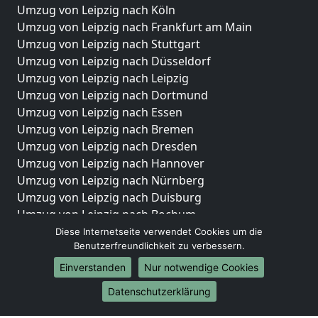
Umzug von Leipzig nach Köln
Umzug von Leipzig nach Frankfurt am Main
Umzug von Leipzig nach Stuttgart
Umzug von Leipzig nach Düsseldorf
Umzug von Leipzig nach Leipzig
Umzug von Leipzig nach Dortmund
Umzug von Leipzig nach Essen
Umzug von Leipzig nach Bremen
Umzug von Leipzig nach Dresden
Umzug von Leipzig nach Hannover
Umzug von Leipzig nach Nürnberg
Umzug von Leipzig nach Duisburg
Umzug von Leipzig nach Bochum
Umzug von Leipzig nach Wuppertal
Diese Internetseite verwendet Cookies um die
Benutzerfreundlichkeit zu verbessern.
Umzug von Leipzig nach Bielefeld
Umzug von Leipzig nach Bonn
Einverstanden
Nur notwendige Cookies
Umzug von Leipzig nach Münster
Datenschutzerklärung
Internationale-Umzüge