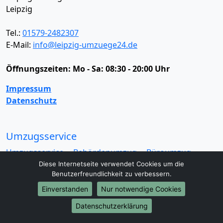
Leipzig
Tel.:
01579-2482307
E-Mail:
info@leipzig-umzuege24.de
Öffnungszeiten:
Mo - Sa: 08:30 - 20:00 Uhr
Impressum
Datenschutz
Umzugsservice
Umzugsservice
Behördenumzug
Büroumzug
Fernumzug
Firmenumzug
Laborumzug
Diese Internetseite verwendet Cookies um die
Benutzerfreundlichkeit zu verbessern.
Mini Umzug
Praxisumzug
Privatumzug
Seniorenumzug
Studentenumzug
Beiladung
Einverstanden
Nur notwendige Cookies
Entrümpelung
Halteverbotszone
Klaviertransport
Datenschutzerklärung
Möbellift
Haushaltsauflösung
Möbeltaxi