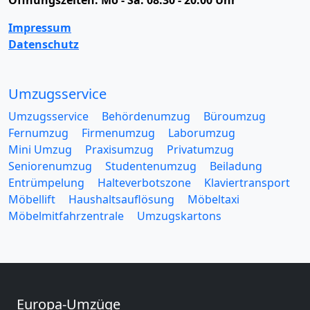
Impressum
Datenschutz
Umzugsservice
Umzugsservice
Behördenumzug
Büroumzug
Fernumzug
Firmenumzug
Laborumzug
Mini Umzug
Praxisumzug
Privatumzug
Seniorenumzug
Studentenumzug
Beiladung
Entrümpelung
Halteverbotszone
Klaviertransport
Möbellift
Haushaltsauflösung
Möbeltaxi
Möbelmitfahrzentrale
Umzugskartons
Europa-Umzüge