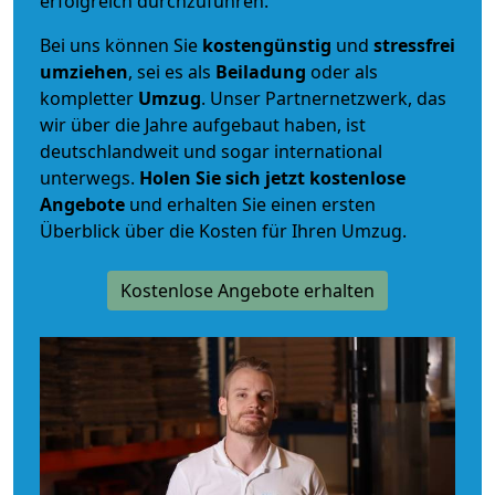
erfolgreich durchzuführen.
Bei uns können Sie
kostengünstig
und
stressfrei
umziehen
, sei es als
Beiladung
oder als
kompletter
Umzug
. Unser Partnernetzwerk, das
wir über die Jahre aufgebaut haben, ist
deutschlandweit und sogar international
unterwegs.
Holen Sie sich jetzt kostenlose
Angebote
und erhalten Sie einen ersten
Überblick über die Kosten für Ihren Umzug.
Kostenlose Angebote erhalten