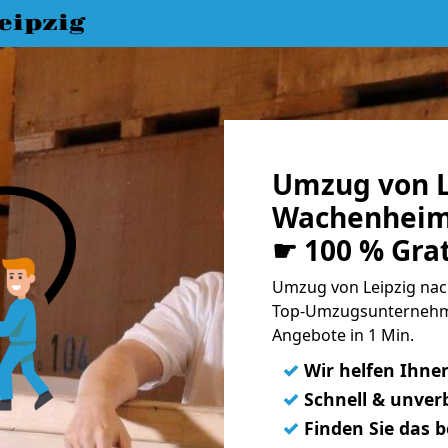
eipzig
Umzug von L
Wachenheim 
☛ 100 % Gra
Umzug von Leipzig nac
Top-Umzugsunternehme
Angebote in 1 Min.
✓
Wir helfen Ihne
✓
Schnell & unverb
✓
Finden Sie das 