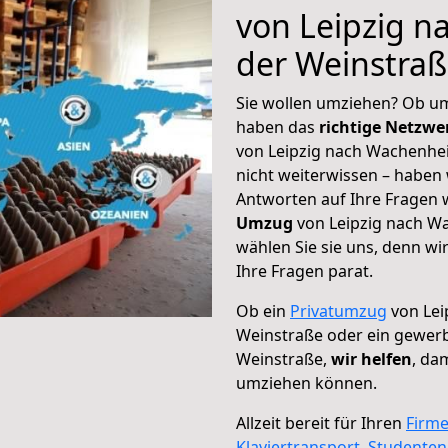
von Leipzig 
der Weinstra
Sie wollen umziehen? Ob um
haben das
richtige Netzw
von Leipzig nach Wachenhe
nicht weiterwissen – haben w
Antworten auf Ihre Fragen 
Umzug
von Leipzig nach W
wählen Sie sie uns, denn w
Ihre Fragen parat.
Ob ein
Privatumzug
von Lei
Weinstraße oder ein gewer
Weinstraße,
wir helfen
, da
umziehen können.
Allzeit bereit für Ihren
Firm
Klaviertransport
,
Studente