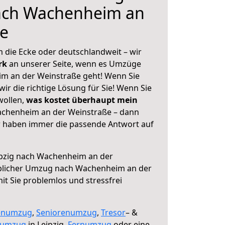
nach Wachenheim an
ße
 die Ecke oder deutschlandweit – wir
erk
an unserer Seite, wenn es Umzüge
im an der Weinstraße geht! Wenn Sie
ir die richtige Lösung für Sie! Wenn Sie
wollen,
was kostet überhaupt mein
achenheim an der Weinstraße – dann
ir haben immer die passende Antwort auf
pzig nach Wachenheim an der
blicher Umzug nach Wachenheim an der
mit Sie problemlos und stressfrei
enumzug
,
Seniorenumzug
,
Tresor
– &
numzug
in Leipzig,
Fernumzug
oder eine