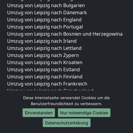
Umzug von Leipzig nach Bulgarien
Umzug von Leipzig nach Dänemark
Umzug von Leipzig nach England
Umzug von Leipzig nach Portugal
Umzug von Leipzig nach Bosnien und Herzegowina
Umzug von Leipzig nach Irland
Umzug von Leipzig nach Lettland
Umzug von Leipzig nach Zypern
Umzug von Leipzig nach Kroatien
Umzug von Leipzig nach Estland
Umzug von Leipzig nach Finnland
Umzug von Leipzig nach Frankreich
Umzug von Leipzig nach Griechenland
Umzug von Leipzig nach Italien
Diese Internetseite verwendet Cookies um die
Benutzerfreundlichkeit zu verbessern.
Umzug von Leipzig nach Liechtenstein
Umzug von Leipzig nach Luxemburg
Einverstanden
Nur notwendige Cookies
Umzug von Leipzig nach Niederlande
Datenschutzerklärung
Umzug von Leipzig nach Norwegen