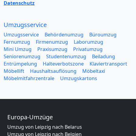
Datenschutz
Umzugsservice
Umzugsservice
Behördenumzug
Büroumzug
Fernumzug
Firmenumzug
Laborumzug
Mini Umzug
Praxisumzug
Privatumzug
Seniorenumzug
Studentenumzug
Beiladung
Entrümpelung
Halteverbotszone
Klaviertransport
Möbellift
Haushaltsauflösung
Möbeltaxi
Möbelmitfahrzentrale
Umzugskartons
Europa-Umzüge
Umzug von Leipzig nach Belarus
Umzug von Leipzig nach Belgien