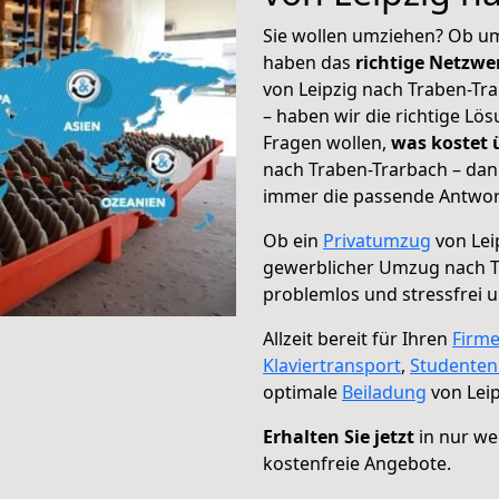
Sie wollen umziehen? Ob um
haben das
richtige Netzw
von Leipzig nach Traben-Tra
– haben wir die richtige Lö
Fragen wollen,
was kostet
nach Traben-Trarbach – dan
immer die passende Antwort
Ob ein
Privatumzug
von Lei
gewerblicher Umzug nach T
problemlos und stressfrei 
Allzeit bereit für Ihren
Firm
Klaviertransport
,
Studente
optimale
Beiladung
von Leip
Erhalten Sie jetzt
in nur we
kostenfreie Angebote.