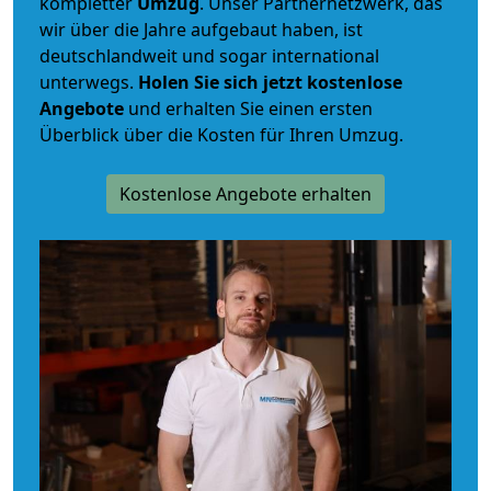
kompletter
Umzug
. Unser Partnernetzwerk, das
wir über die Jahre aufgebaut haben, ist
deutschlandweit und sogar international
unterwegs.
Holen Sie sich jetzt kostenlose
Angebote
und erhalten Sie einen ersten
Überblick über die Kosten für Ihren Umzug.
Kostenlose Angebote erhalten