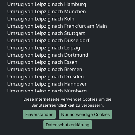
Umzug von Leipzig nach Hamburg
Umzug von Leipzig nach München
Umzug von Leipzig nach Köln
Umzug von Leipzig nach Frankfurt am Main
Umzug von Leipzig nach Stuttgart
Umzug von Leipzig nach Düsseldorf
Umzug von Leipzig nach Leipzig
Umzug von Leipzig nach Dortmund
Umzug von Leipzig nach Essen
Umzug von Leipzig nach Bremen
Umzug von Leipzig nach Dresden
Umzug von Leipzig nach Hannover
Umzug von Leipzig nach Nürnberg
Umzug von Leipzig nach Duisburg
Diese Internetseite verwendet Cookies um die
Umzug von Leipzig nach Bochum
Benutzerfreundlichkeit zu verbessern.
Umzug von Leipzig nach Wuppertal
Einverstanden
Nur notwendige Cookies
Umzug von Leipzig nach Bielefeld
Datenschutzerklärung
Umzug von Leipzig nach Bonn
Umzug von Leipzig nach Münster