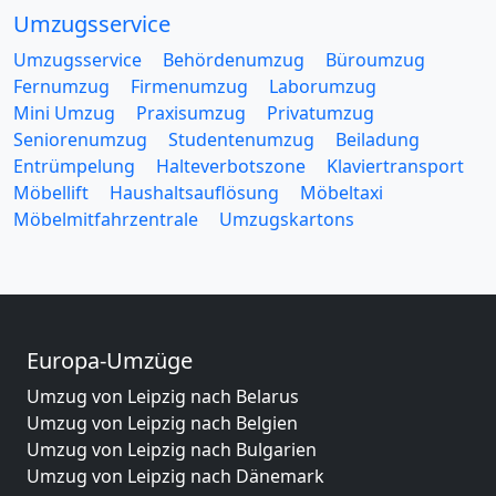
Umzugsservice
Umzugsservice
Behördenumzug
Büroumzug
Fernumzug
Firmenumzug
Laborumzug
Mini Umzug
Praxisumzug
Privatumzug
Seniorenumzug
Studentenumzug
Beiladung
Entrümpelung
Halteverbotszone
Klaviertransport
Möbellift
Haushaltsauflösung
Möbeltaxi
Möbelmitfahrzentrale
Umzugskartons
Europa-Umzüge
Umzug von Leipzig nach Belarus
Umzug von Leipzig nach Belgien
Umzug von Leipzig nach Bulgarien
Umzug von Leipzig nach Dänemark