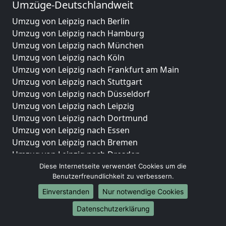
Umzüge-Deutschlandweit
Umzug von Leipzig nach Berlin
Umzug von Leipzig nach Hamburg
Umzug von Leipzig nach München
Umzug von Leipzig nach Köln
Umzug von Leipzig nach Frankfurt am Main
Umzug von Leipzig nach Stuttgart
Umzug von Leipzig nach Düsseldorf
Umzug von Leipzig nach Leipzig
Umzug von Leipzig nach Dortmund
Umzug von Leipzig nach Essen
Umzug von Leipzig nach Bremen
Umzug von Leipzig nach Dresden
Umzug von Leipzig nach Hannover
Diese Internetseite verwendet Cookies um die
Benutzerfreundlichkeit zu verbessern.
Umzug von Leipzig nach Nürnberg
Umzug von Leipzig nach Duisburg
Einverstanden
Nur notwendige Cookies
Umzug von Leipzig nach Bochum
Datenschutzerklärung
Umzug von Leipzig nach Wuppertal