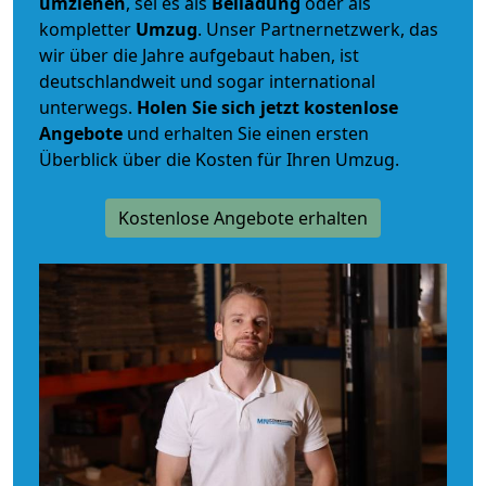
umziehen
, sei es als
Beiladung
oder als
kompletter
Umzug
. Unser Partnernetzwerk, das
wir über die Jahre aufgebaut haben, ist
deutschlandweit und sogar international
unterwegs.
Holen Sie sich jetzt kostenlose
Angebote
und erhalten Sie einen ersten
Überblick über die Kosten für Ihren Umzug.
Kostenlose Angebote erhalten