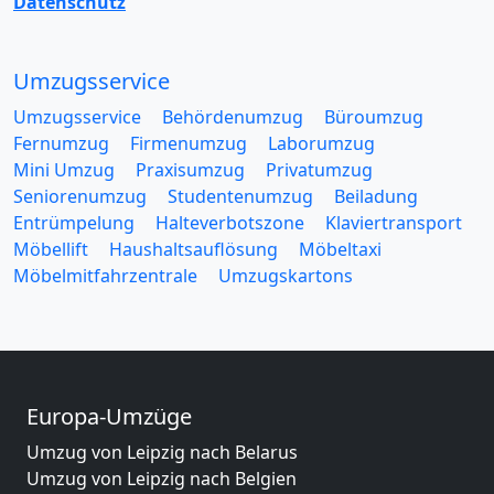
Datenschutz
Umzugsservice
Umzugsservice
Behördenumzug
Büroumzug
Fernumzug
Firmenumzug
Laborumzug
Mini Umzug
Praxisumzug
Privatumzug
Seniorenumzug
Studentenumzug
Beiladung
Entrümpelung
Halteverbotszone
Klaviertransport
Möbellift
Haushaltsauflösung
Möbeltaxi
Möbelmitfahrzentrale
Umzugskartons
Europa-Umzüge
Umzug von Leipzig nach Belarus
Umzug von Leipzig nach Belgien