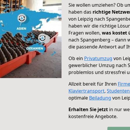
Sie wollen umziehen? Ob um
haben das
richtige Netzw
von Leipzig nach Spangenbe
haben wir die richtige Lösu
Fragen wollen,
was kostet
nach Spangenberg – dann w
die passende Antwort auf Ih
Ob ein
Privatumzug
von Lei
gewerblicher Umzug nach 
problemlos und stressfrei 
Allzeit bereit für Ihren
Firm
Klaviertransport
,
Studente
optimale
Beiladung
von Lei
Erhalten Sie jetzt
in nur we
kostenfreie Angebote.