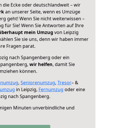
 die Ecke oder deutschlandweit – wir
erk
an unserer Seite, wenn es Umzüge
rg geht! Wenn Sie nicht weiterwissen –
ng für Sie! Wenn Sie Antworten auf Ihre
 überhaupt mein Umzug
von Leipzig
ählen Sie sie uns, denn wir haben immer
re Fragen parat.
pzig nach Spangenberg oder ein
Spangenberg,
wir helfen
, damit Sie
umziehen können.
enumzug
,
Seniorenumzug
,
Tresor
– &
numzug
in Leipzig,
Fernumzug
oder eine
pzig nach Spangenberg.
nigen Minuten unverbindliche und