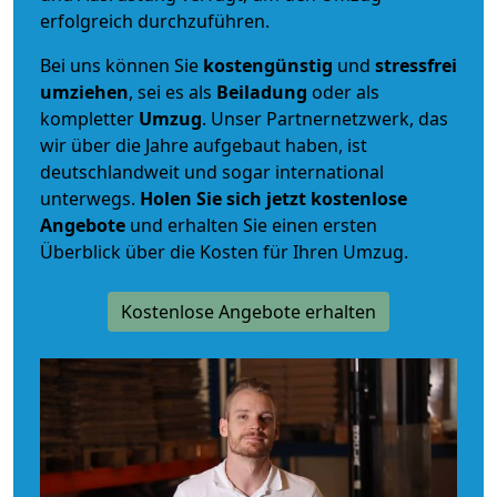
erfolgreich durchzuführen.
Bei uns können Sie
kostengünstig
und
stressfrei
umziehen
, sei es als
Beiladung
oder als
kompletter
Umzug
. Unser Partnernetzwerk, das
wir über die Jahre aufgebaut haben, ist
deutschlandweit und sogar international
unterwegs.
Holen Sie sich jetzt kostenlose
Angebote
und erhalten Sie einen ersten
Überblick über die Kosten für Ihren Umzug.
Kostenlose Angebote erhalten