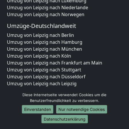
Umzug von Leipzig nach Luxemburg
Umzug von Leipzig nach Niederlande
Umzug von Leipzig nach Norwegen
Umzüge-Deutschlandweit
Umzug von Leipzig nach Berlin
Umzug von Leipzig nach Hamburg
Umzug von Leipzig nach München
Umzug von Leipzig nach Köln
Umzug von Leipzig nach Frankfurt am Main
Umzug von Leipzig nach Stuttgart
Umzug von Leipzig nach Düsseldorf
Umzug von Leipzig nach Leipzig
Umzug von Leipzig nach Dortmund
Diese Internetseite verwendet Cookies um die
Umzug von Leipzig nach Essen
Benutzerfreundlichkeit zu verbessern.
Umzug von Leipzig nach Bremen
Einverstanden
Nur notwendige Cookies
Umzug von Leipzig nach Dresden
Umzug von Leipzig nach Hannover
Datenschutzerklärung
Umzug von Leipzig nach Nürnberg