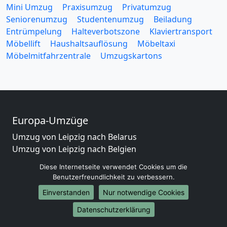
Mini Umzug
Praxisumzug
Privatumzug
Seniorenumzug
Studentenumzug
Beiladung
Entrümpelung
Halteverbotszone
Klaviertransport
Möbellift
Haushaltsauflösung
Möbeltaxi
Möbelmitfahrzentrale
Umzugskartons
Europa-Umzüge
Umzug von Leipzig nach Belarus
Umzug von Leipzig nach Belgien
Umzug von Leipzig nach Bulgarien
Diese Internetseite verwendet Cookies um die
Umzug von Leipzig nach Dänemark
Benutzerfreundlichkeit zu verbessern.
Umzug von Leipzig nach England
Einverstanden
Nur notwendige Cookies
Umzug von Leipzig nach Portugal
Umzug von Leipzig nach Bosnien und Herzegowina
Datenschutzerklärung
Umzug von Leipzig nach Irland