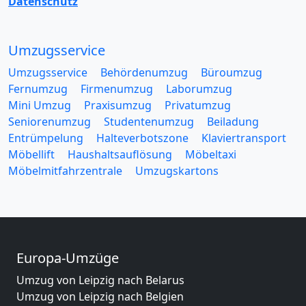
Datenschutz
Umzugsservice
Umzugsservice
Behördenumzug
Büroumzug
Fernumzug
Firmenumzug
Laborumzug
Mini Umzug
Praxisumzug
Privatumzug
Seniorenumzug
Studentenumzug
Beiladung
Entrümpelung
Halteverbotszone
Klaviertransport
Möbellift
Haushaltsauflösung
Möbeltaxi
Möbelmitfahrzentrale
Umzugskartons
Europa-Umzüge
Umzug von Leipzig nach Belarus
Umzug von Leipzig nach Belgien