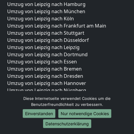
Umzug von Leipzig nach Hamburg
Umzug von Leipzig nach München
Umzug von Leipzig nach Köln
Umzug von Leipzig nach Frankfurt am Main
Umzug von Leipzig nach Stuttgart
Umzug von Leipzig nach Düsseldorf
Umzug von Leipzig nach Leipzig
Umzug von Leipzig nach Dortmund
Umzug von Leipzig nach Essen
Umzug von Leipzig nach Bremen
Umzug von Leipzig nach Dresden
Umzug von Leipzig nach Hannover
Umzug von Leipzig nach Nürnberg
Umzug von Leipzig nach Duisburg
Diese Internetseite verwendet Cookies um die
Umzug von Leipzig nach Bochum
Benutzerfreundlichkeit zu verbessern.
Umzug von Leipzig nach Wuppertal
Einverstanden
Nur notwendige Cookies
Umzug von Leipzig nach Bielefeld
Datenschutzerklärung
Umzug von Leipzig nach Bonn
Umzug von Leipzig nach Münster