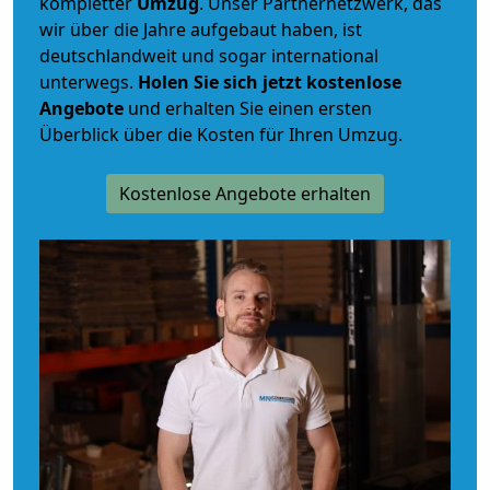
kompletter
Umzug
. Unser Partnernetzwerk, das
wir über die Jahre aufgebaut haben, ist
deutschlandweit und sogar international
unterwegs.
Holen Sie sich jetzt kostenlose
Angebote
und erhalten Sie einen ersten
Überblick über die Kosten für Ihren Umzug.
Kostenlose Angebote erhalten