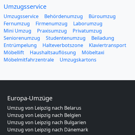
Umzugsservice
Umzugsservice
Behördenumzug
Büroumzug
Fernumzug
Firmenumzug
Laborumzug
Mini Umzug
Praxisumzug
Privatumzug
Seniorenumzug
Studentenumzug
Beiladung
Entrümpelung
Halteverbotszone
Klaviertransport
Möbellift
Haushaltsauflösung
Möbeltaxi
Möbelmitfahrzentrale
Umzugskartons
Europa-Umzüge
Umzug von Leipzig nach Belarus
Umzug von Leipzig nach Belgien
Umzug von Leipzig nach Bulgarien
Umzug von Leipzig nach Dänemark