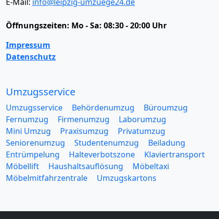
E-Mail:
info@leipzig-umzuege24.de
Öffnungszeiten:
Mo - Sa: 08:30 - 20:00 Uhr
Impressum
Datenschutz
Umzugsservice
Umzugsservice
Behördenumzug
Büroumzug
Fernumzug
Firmenumzug
Laborumzug
Mini Umzug
Praxisumzug
Privatumzug
Seniorenumzug
Studentenumzug
Beiladung
Entrümpelung
Halteverbotszone
Klaviertransport
Möbellift
Haushaltsauflösung
Möbeltaxi
Möbelmitfahrzentrale
Umzugskartons