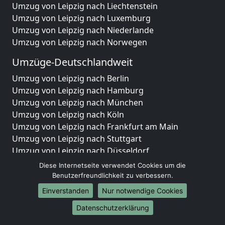
Umzug von Leipzig nach Liechtenstein
Umzug von Leipzig nach Luxemburg
Umzug von Leipzig nach Niederlande
Umzug von Leipzig nach Norwegen
Umzüge-Deutschlandweit
Umzug von Leipzig nach Berlin
Umzug von Leipzig nach Hamburg
Umzug von Leipzig nach München
Umzug von Leipzig nach Köln
Umzug von Leipzig nach Frankfurt am Main
Umzug von Leipzig nach Stuttgart
Umzug von Leipzig nach Düsseldorf
Umzug von Leipzig nach Leipzig
Diese Internetseite verwendet Cookies um die
Umzug von Leipzig nach Dortmund
Benutzerfreundlichkeit zu verbessern.
Umzug von Leipzig nach Essen
Einverstanden
Nur notwendige Cookies
Umzug von Leipzig nach Bremen
Datenschutzerklärung
Umzug von Leipzig nach Dresden
Umzug von Leipzig nach Hannover