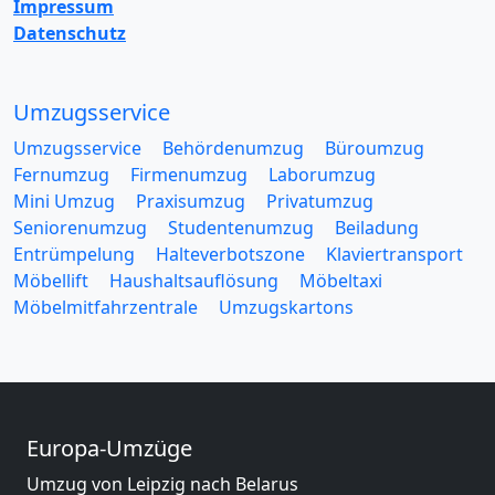
Impressum
Datenschutz
Umzugsservice
Umzugsservice
Behördenumzug
Büroumzug
Fernumzug
Firmenumzug
Laborumzug
Mini Umzug
Praxisumzug
Privatumzug
Seniorenumzug
Studentenumzug
Beiladung
Entrümpelung
Halteverbotszone
Klaviertransport
Möbellift
Haushaltsauflösung
Möbeltaxi
Möbelmitfahrzentrale
Umzugskartons
Europa-Umzüge
Umzug von Leipzig nach Belarus