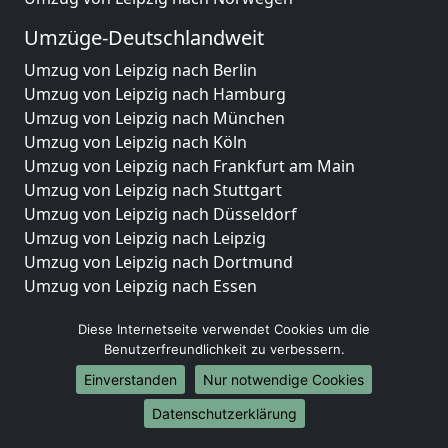
Umzüge-Deutschlandweit
Umzug von Leipzig nach Berlin
Umzug von Leipzig nach Hamburg
Umzug von Leipzig nach München
Umzug von Leipzig nach Köln
Umzug von Leipzig nach Frankfurt am Main
Umzug von Leipzig nach Stuttgart
Umzug von Leipzig nach Düsseldorf
Umzug von Leipzig nach Leipzig
Umzug von Leipzig nach Dortmund
Umzug von Leipzig nach Essen
Umzug von Leipzig nach Bremen
Diese Internetseite verwendet Cookies um die
Umzug von Leipzig nach Dresden
Benutzerfreundlichkeit zu verbessern.
Umzug von Leipzig nach Hannover
Umzug von Leipzig nach Nürnberg
Einverstanden
Nur notwendige Cookies
Umzug von Leipzig nach Duisburg
Datenschutzerklärung
Umzug von Leipzig nach Bochum