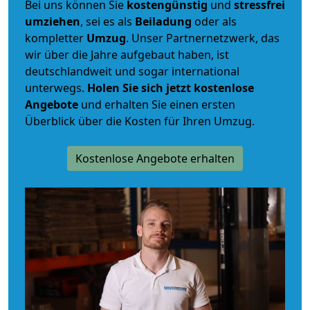
Bei uns können Sie
kostengünstig
und
stressfrei
umziehen
, sei es als
Beiladung
oder als
kompletter
Umzug
. Unser Partnernetzwerk, das
wir über die Jahre aufgebaut haben, ist
deutschlandweit und sogar international
unterwegs.
Holen Sie sich jetzt kostenlose
Angebote
und erhalten Sie einen ersten
Überblick über die Kosten für Ihren Umzug.
Kostenlose Angebote erhalten