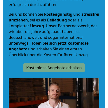
erfolgreich durchzuführen.
Bei uns können Sie
kostengünstig
und
stressfrei
umziehen
, sei es als
Beiladung
oder als
kompletter
Umzug
. Unser Partnernetzwerk, das
wir über die Jahre aufgebaut haben, ist
deutschlandweit und sogar international
unterwegs.
Holen Sie sich jetzt kostenlose
Angebote
und erhalten Sie einen ersten
Überblick über die Kosten für Ihren Umzug.
Kostenlose Angebote erhalten