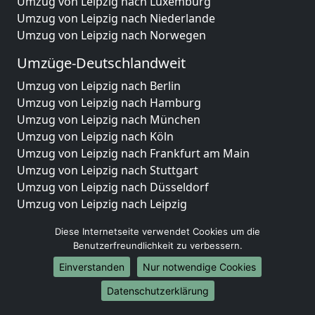
Umzug von Leipzig nach Luxemburg
Umzug von Leipzig nach Niederlande
Umzug von Leipzig nach Norwegen
Umzüge-Deutschlandweit
Umzug von Leipzig nach Berlin
Umzug von Leipzig nach Hamburg
Umzug von Leipzig nach München
Umzug von Leipzig nach Köln
Umzug von Leipzig nach Frankfurt am Main
Umzug von Leipzig nach Stuttgart
Umzug von Leipzig nach Düsseldorf
Umzug von Leipzig nach Leipzig
Umzug von Leipzig nach Dortmund
Diese Internetseite verwendet Cookies um die
Umzug von Leipzig nach Essen
Benutzerfreundlichkeit zu verbessern.
Umzug von Leipzig nach Bremen
Einverstanden
Nur notwendige Cookies
Umzug von Leipzig nach Dresden
Umzug von Leipzig nach Hannover
Datenschutzerklärung
Umzug von Leipzig nach Nürnberg