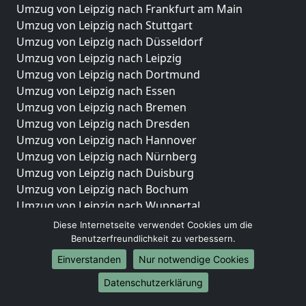
Umzug von Leipzig nach Frankfurt am Main
Umzug von Leipzig nach Stuttgart
Umzug von Leipzig nach Düsseldorf
Umzug von Leipzig nach Leipzig
Umzug von Leipzig nach Dortmund
Umzug von Leipzig nach Essen
Umzug von Leipzig nach Bremen
Umzug von Leipzig nach Dresden
Umzug von Leipzig nach Hannover
Umzug von Leipzig nach Nürnberg
Umzug von Leipzig nach Duisburg
Umzug von Leipzig nach Bochum
Umzug von Leipzig nach Wuppertal
Umzug von Leipzig nach Bielefeld
Diese Internetseite verwendet Cookies um die
Umzug von Leipzig nach Bonn
Benutzerfreundlichkeit zu verbessern.
Umzug von Leipzig nach Münster
Einverstanden
Nur notwendige Cookies
Internationale-Umzüge
Datenschutzerklärung
Umzug von Leipzig nach Brasilien