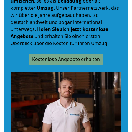
umziehen
, sei es als
Beiladung
oder als
kompletter
Umzug
. Unser Partnernetzwerk, das
wir über die Jahre aufgebaut haben, ist
deutschlandweit und sogar international
unterwegs.
Holen Sie sich jetzt kostenlose
Angebote
und erhalten Sie einen ersten
Überblick über die Kosten für Ihren Umzug.
Kostenlose Angebote erhalten