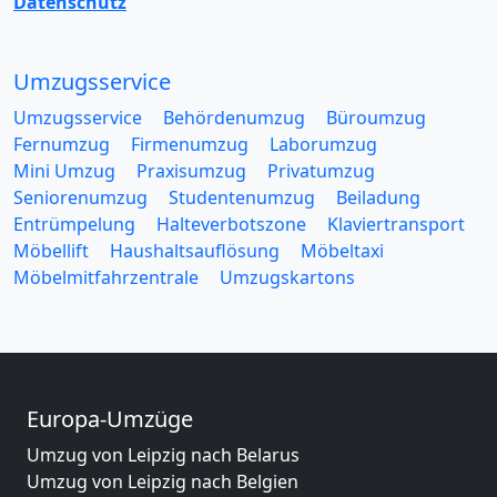
Datenschutz
Umzugsservice
Umzugsservice
Behördenumzug
Büroumzug
Fernumzug
Firmenumzug
Laborumzug
Mini Umzug
Praxisumzug
Privatumzug
Seniorenumzug
Studentenumzug
Beiladung
Entrümpelung
Halteverbotszone
Klaviertransport
Möbellift
Haushaltsauflösung
Möbeltaxi
Möbelmitfahrzentrale
Umzugskartons
Europa-Umzüge
Umzug von Leipzig nach Belarus
Umzug von Leipzig nach Belgien