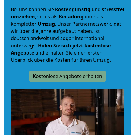
Bei uns können Sie
kostengünstig
und
stressfrei
umziehen
, sei es als
Beiladung
oder als
kompletter
Umzug
. Unser Partnernetzwerk, das
wir über die Jahre aufgebaut haben, ist
deutschlandweit und sogar international
unterwegs.
Holen Sie sich jetzt kostenlose
Angebote
und erhalten Sie einen ersten
Überblick über die Kosten für Ihren Umzug.
Kostenlose Angebote erhalten