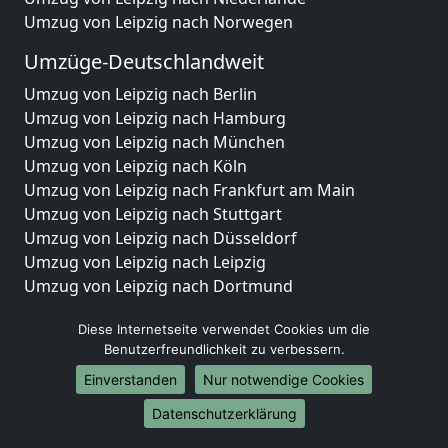
Umzug von Leipzig nach Norwegen
Umzüge-Deutschlandweit
Umzug von Leipzig nach Berlin
Umzug von Leipzig nach Hamburg
Umzug von Leipzig nach München
Umzug von Leipzig nach Köln
Umzug von Leipzig nach Frankfurt am Main
Umzug von Leipzig nach Stuttgart
Umzug von Leipzig nach Düsseldorf
Umzug von Leipzig nach Leipzig
Umzug von Leipzig nach Dortmund
Umzug von Leipzig nach Essen
Diese Internetseite verwendet Cookies um die
Umzug von Leipzig nach Bremen
Benutzerfreundlichkeit zu verbessern.
Umzug von Leipzig nach Dresden
Umzug von Leipzig nach Hannover
Einverstanden
Nur notwendige Cookies
Umzug von Leipzig nach Nürnberg
Datenschutzerklärung
Umzug von Leipzig nach Duisburg