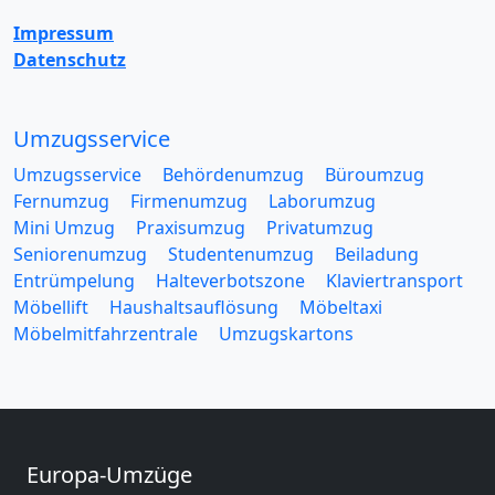
Impressum
Datenschutz
Umzugsservice
Umzugsservice
Behördenumzug
Büroumzug
Fernumzug
Firmenumzug
Laborumzug
Mini Umzug
Praxisumzug
Privatumzug
Seniorenumzug
Studentenumzug
Beiladung
Entrümpelung
Halteverbotszone
Klaviertransport
Möbellift
Haushaltsauflösung
Möbeltaxi
Möbelmitfahrzentrale
Umzugskartons
Europa-Umzüge