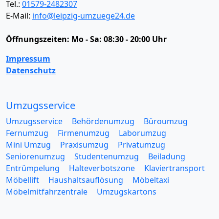
Tel.:
01579-2482307
E-Mail:
info@leipzig-umzuege24.de
Öffnungszeiten:
Mo - Sa: 08:30 - 20:00 Uhr
Impressum
Datenschutz
Umzugsservice
Umzugsservice
Behördenumzug
Büroumzug
Fernumzug
Firmenumzug
Laborumzug
Mini Umzug
Praxisumzug
Privatumzug
Seniorenumzug
Studentenumzug
Beiladung
Entrümpelung
Halteverbotszone
Klaviertransport
Möbellift
Haushaltsauflösung
Möbeltaxi
Möbelmitfahrzentrale
Umzugskartons