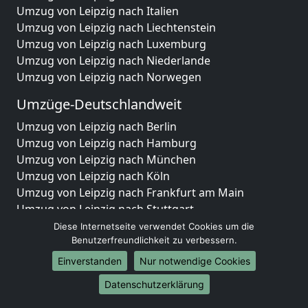
Umzug von Leipzig nach Italien
Umzug von Leipzig nach Liechtenstein
Umzug von Leipzig nach Luxemburg
Umzug von Leipzig nach Niederlande
Umzug von Leipzig nach Norwegen
Umzüge-Deutschlandweit
Umzug von Leipzig nach Berlin
Umzug von Leipzig nach Hamburg
Umzug von Leipzig nach München
Umzug von Leipzig nach Köln
Umzug von Leipzig nach Frankfurt am Main
Umzug von Leipzig nach Stuttgart
Umzug von Leipzig nach Düsseldorf
Diese Internetseite verwendet Cookies um die
Umzug von Leipzig nach Leipzig
Benutzerfreundlichkeit zu verbessern.
Umzug von Leipzig nach Dortmund
Einverstanden
Nur notwendige Cookies
Umzug von Leipzig nach Essen
Datenschutzerklärung
Umzug von Leipzig nach Bremen
Umzug von Leipzig nach Dresden