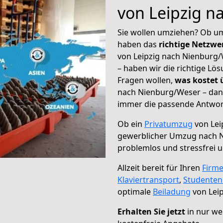
von Leipzig 
Sie wollen umziehen? Ob um
haben das
richtige Netzw
von Leipzig nach Nienburg/
– haben wir die richtige Lö
Fragen wollen,
was kostet
nach Nienburg/Weser – dann
immer die passende Antwort
Ob ein
Privatumzug
von Lei
gewerblicher Umzug nach 
problemlos und stressfrei 
Allzeit bereit für Ihren
Firm
Klaviertransport
,
Studente
optimale
Beiladung
von Lei
Erhalten Sie jetzt
in nur we