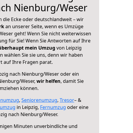
nach Nienburg/Weser
 die Ecke oder deutschlandweit – wir
erk
an unserer Seite, wenn es Umzüge
Weser geht! Wenn Sie nicht weiterwissen
sung für Sie! Wenn Sie Antworten auf Ihre
 überhaupt mein Umzug
von Leipzig
 wählen Sie sie uns, denn wir haben
 auf Ihre Fragen parat.
pzig nach Nienburg/Weser oder ein
Nienburg/Weser,
wir helfen
, damit Sie
umziehen können.
enumzug
,
Seniorenumzug
,
Tresor
– &
numzug
in Leipzig,
Fernumzug
oder eine
pzig nach Nienburg/Weser.
nigen Minuten unverbindliche und