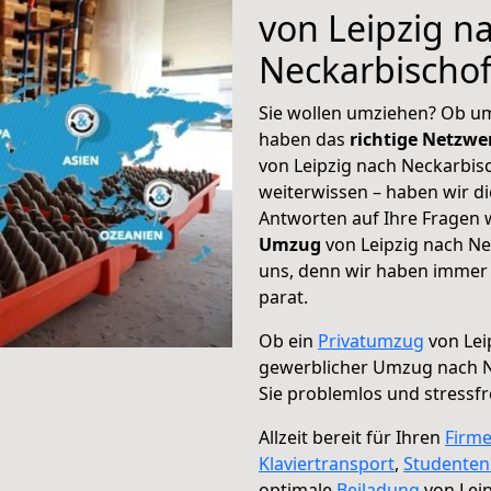
von Leipzig n
Neckarbischo
Sie wollen umziehen? Ob um
haben das
richtige Netzw
von Leipzig nach Neckarbis
weiterwissen – haben wir di
Antworten auf Ihre Fragen 
Umzug
von Leipzig nach Ne
uns, denn wir haben immer 
parat.
Ob ein
Privatumzug
von Lei
gewerblicher Umzug nach 
Sie problemlos und stressf
Allzeit bereit für Ihren
Firm
Klaviertransport
,
Studente
optimale
Beiladung
von Lei