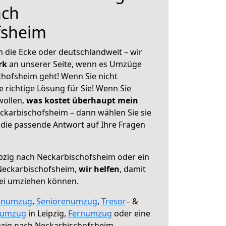
ach
fsheim
 die Ecke oder deutschlandweit – wir
erk
an unserer Seite, wenn es Umzüge
chofsheim geht! Wenn Sie nicht
e richtige Lösung für Sie! Wenn Sie
wollen,
was kostet überhaupt mein
ckarbischofsheim – dann wählen Sie sie
die passende Antwort auf Ihre Fragen
pzig nach Neckarbischofsheim oder ein
Neckarbischofsheim,
wir helfen
, damit
rei umziehen können.
enumzug
,
Seniorenumzug
,
Tresor
– &
numzug
in Leipzig,
Fernumzug
oder eine
pzig nach Neckarbischofsheim.