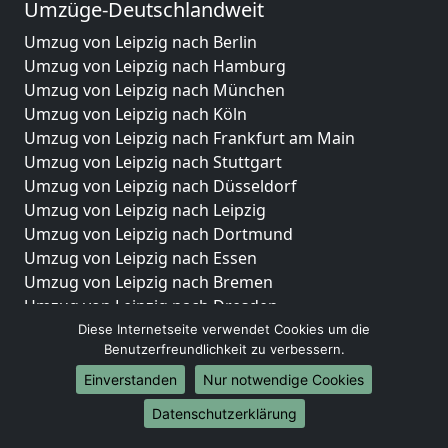
Umzüge-Deutschlandweit
Umzug von Leipzig nach Berlin
Umzug von Leipzig nach Hamburg
Umzug von Leipzig nach München
Umzug von Leipzig nach Köln
Umzug von Leipzig nach Frankfurt am Main
Umzug von Leipzig nach Stuttgart
Umzug von Leipzig nach Düsseldorf
Umzug von Leipzig nach Leipzig
Umzug von Leipzig nach Dortmund
Umzug von Leipzig nach Essen
Umzug von Leipzig nach Bremen
Umzug von Leipzig nach Dresden
Umzug von Leipzig nach Hannover
Diese Internetseite verwendet Cookies um die
Benutzerfreundlichkeit zu verbessern.
Umzug von Leipzig nach Nürnberg
Umzug von Leipzig nach Duisburg
Einverstanden
Nur notwendige Cookies
Umzug von Leipzig nach Bochum
Datenschutzerklärung
Umzug von Leipzig nach Wuppertal