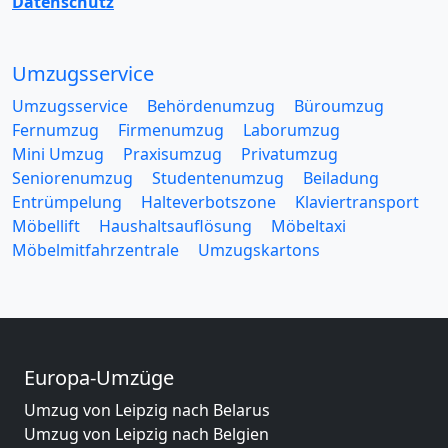
Datenschutz
Umzugsservice
Umzugsservice
Behördenumzug
Büroumzug
Fernumzug
Firmenumzug
Laborumzug
Mini Umzug
Praxisumzug
Privatumzug
Seniorenumzug
Studentenumzug
Beiladung
Entrümpelung
Halteverbotszone
Klaviertransport
Möbellift
Haushaltsauflösung
Möbeltaxi
Möbelmitfahrzentrale
Umzugskartons
Europa-Umzüge
Umzug von Leipzig nach Belarus
Umzug von Leipzig nach Belgien