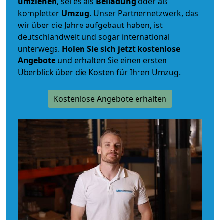
umziehen
, sei es als
Beiladung
oder als
kompletter
Umzug
. Unser Partnernetzwerk, das
wir über die Jahre aufgebaut haben, ist
deutschlandweit und sogar international
unterwegs.
Holen Sie sich jetzt kostenlose
Angebote
und erhalten Sie einen ersten
Überblick über die Kosten für Ihren Umzug.
Kostenlose Angebote erhalten