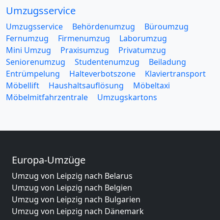
Umzugsservice
Umzugsservice
Behördenumzug
Büroumzug
Fernumzug
Firmenumzug
Laborumzug
Mini Umzug
Praxisumzug
Privatumzug
Seniorenumzug
Studentenumzug
Beiladung
Entrümpelung
Halteverbotszone
Klaviertransport
Möbellift
Haushaltsauflösung
Möbeltaxi
Möbelmitfahrzentrale
Umzugskartons
Europa-Umzüge
Umzug von Leipzig nach Belarus
Umzug von Leipzig nach Belgien
Umzug von Leipzig nach Bulgarien
Umzug von Leipzig nach Dänemark