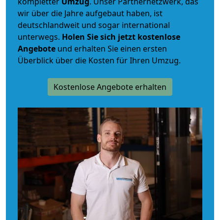
kompletter
Umzug
. Unser Partnernetzwerk, das
wir über die Jahre aufgebaut haben, ist
deutschlandweit und sogar international
unterwegs.
Holen Sie sich jetzt kostenlose
Angebote
und erhalten Sie einen ersten
Überblick über die Kosten für Ihren Umzug.
Kostenlose Angebote erhalten