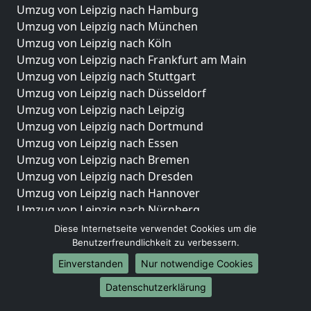
Umzug von Leipzig nach Hamburg
Umzug von Leipzig nach München
Umzug von Leipzig nach Köln
Umzug von Leipzig nach Frankfurt am Main
Umzug von Leipzig nach Stuttgart
Umzug von Leipzig nach Düsseldorf
Umzug von Leipzig nach Leipzig
Umzug von Leipzig nach Dortmund
Umzug von Leipzig nach Essen
Umzug von Leipzig nach Bremen
Umzug von Leipzig nach Dresden
Umzug von Leipzig nach Hannover
Umzug von Leipzig nach Nürnberg
Umzug von Leipzig nach Duisburg
Diese Internetseite verwendet Cookies um die
Umzug von Leipzig nach Bochum
Benutzerfreundlichkeit zu verbessern.
Umzug von Leipzig nach Wuppertal
Einverstanden
Nur notwendige Cookies
Umzug von Leipzig nach Bielefeld
Datenschutzerklärung
Umzug von Leipzig nach Bonn
Umzug von Leipzig nach Münster