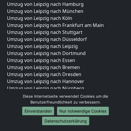
Umzug von Leipzig nach Hamburg
Umzug von Leipzig nach München
Umzug von Leipzig nach Köln
Umzug von Leipzig nach Frankfurt am Main
Umzug von Leipzig nach Stuttgart
Umzug von Leipzig nach Düsseldorf
Umzug von Leipzig nach Leipzig
Umzug von Leipzig nach Dortmund
Umzug von Leipzig nach Essen
Umzug von Leipzig nach Bremen
Umzug von Leipzig nach Dresden
Umzug von Leipzig nach Hannover
Umzug von Leipzig nach Nürnberg
Umzug von Leipzig nach Duisburg
Diese Internetseite verwendet Cookies um die
Umzug von Leipzig nach Bochum
Benutzerfreundlichkeit zu verbessern.
Umzug von Leipzig nach Wuppertal
Einverstanden
Nur notwendige Cookies
Umzug von Leipzig nach Bielefeld
Datenschutzerklärung
Umzug von Leipzig nach Bonn
Umzug von Leipzig nach Münster