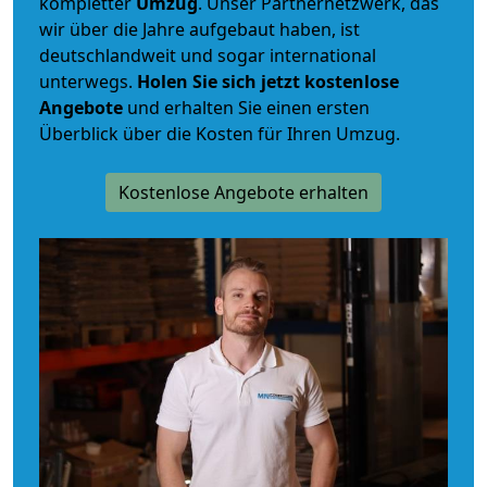
kompletter
Umzug
. Unser Partnernetzwerk, das
wir über die Jahre aufgebaut haben, ist
deutschlandweit und sogar international
unterwegs.
Holen Sie sich jetzt kostenlose
Angebote
und erhalten Sie einen ersten
Überblick über die Kosten für Ihren Umzug.
Kostenlose Angebote erhalten