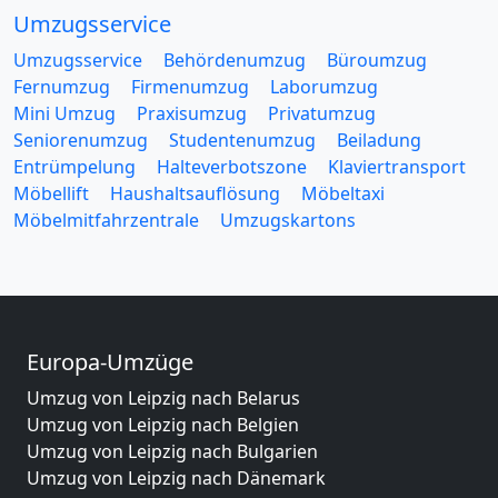
Umzugsservice
Umzugsservice
Behördenumzug
Büroumzug
Fernumzug
Firmenumzug
Laborumzug
Mini Umzug
Praxisumzug
Privatumzug
Seniorenumzug
Studentenumzug
Beiladung
Entrümpelung
Halteverbotszone
Klaviertransport
Möbellift
Haushaltsauflösung
Möbeltaxi
Möbelmitfahrzentrale
Umzugskartons
Europa-Umzüge
Umzug von Leipzig nach Belarus
Umzug von Leipzig nach Belgien
Umzug von Leipzig nach Bulgarien
Umzug von Leipzig nach Dänemark