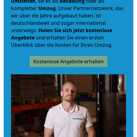
umziehen
, sei es als
Beiladung
oder als
kompletter
Umzug
. Unser Partnernetzwerk, das
wir über die Jahre aufgebaut haben, ist
deutschlandweit und sogar international
unterwegs.
Holen Sie sich jetzt kostenlose
Angebote
und erhalten Sie einen ersten
Überblick über die Kosten für Ihren Umzug.
Kostenlose Angebote erhalten