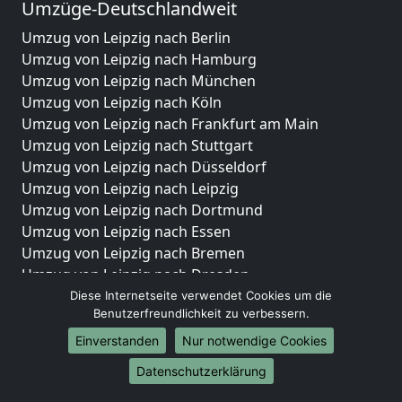
Umzüge-Deutschlandweit
Umzug von Leipzig nach Berlin
Umzug von Leipzig nach Hamburg
Umzug von Leipzig nach München
Umzug von Leipzig nach Köln
Umzug von Leipzig nach Frankfurt am Main
Umzug von Leipzig nach Stuttgart
Umzug von Leipzig nach Düsseldorf
Umzug von Leipzig nach Leipzig
Umzug von Leipzig nach Dortmund
Umzug von Leipzig nach Essen
Umzug von Leipzig nach Bremen
Umzug von Leipzig nach Dresden
Umzug von Leipzig nach Hannover
Diese Internetseite verwendet Cookies um die
Benutzerfreundlichkeit zu verbessern.
Umzug von Leipzig nach Nürnberg
Umzug von Leipzig nach Duisburg
Einverstanden
Nur notwendige Cookies
Umzug von Leipzig nach Bochum
Datenschutzerklärung
Umzug von Leipzig nach Wuppertal