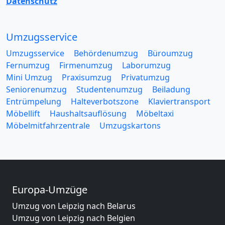
Datenschutz
Umzugsservice
Umzugsservice
Behördenumzug
Büroumzug
Fernumzug
Firmenumzug
Laborumzug
Mini Umzug
Praxisumzug
Privatumzug
Seniorenumzug
Studentenumzug
Beiladung
Entrümpelung
Halteverbotszone
Klaviertransport
Möbellift
Haushaltsauflösung
Möbeltaxi
Möbelmitfahrzentrale
Umzugskartons
Europa-Umzüge
Umzug von Leipzig nach Belarus
Umzug von Leipzig nach Belgien