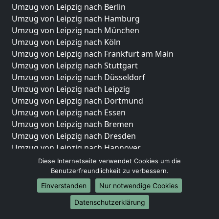
Umzug von Leipzig nach Berlin
Umzug von Leipzig nach Hamburg
Umzug von Leipzig nach München
Umzug von Leipzig nach Köln
Umzug von Leipzig nach Frankfurt am Main
Umzug von Leipzig nach Stuttgart
Umzug von Leipzig nach Düsseldorf
Umzug von Leipzig nach Leipzig
Umzug von Leipzig nach Dortmund
Umzug von Leipzig nach Essen
Umzug von Leipzig nach Bremen
Umzug von Leipzig nach Dresden
Umzug von Leipzig nach Hannover
Umzug von Leipzig nach Nürnberg
Diese Internetseite verwendet Cookies um die
Umzug von Leipzig nach Duisburg
Benutzerfreundlichkeit zu verbessern.
Umzug von Leipzig nach Bochum
Einverstanden
Nur notwendige Cookies
Umzug von Leipzig nach Wuppertal
Datenschutzerklärung
Umzug von Leipzig nach Bielefeld
Umzug von Leipzig nach Bonn