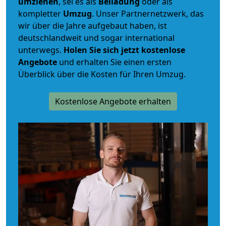
umziehen
, sei es als
Beiladung
oder als
kompletter
Umzug
. Unser Partnernetzwerk, das
wir über die Jahre aufgebaut haben, ist
deutschlandweit und sogar international
unterwegs.
Holen Sie sich jetzt kostenlose
Angebote
und erhalten Sie einen ersten
Überblick über die Kosten für Ihren Umzug.
Kostenlose Angebote erhalten