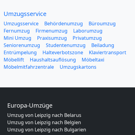
Umzugsservice
Umzugsservice
Behördenumzug
Büroumzug
Fernumzug
Firmenumzug
Laborumzug
Mini Umzug
Praxisumzug
Privatumzug
Seniorenumzug
Studentenumzug
Beiladung
Entrümpelung
Halteverbotszone
Klaviertransport
Möbellift
Haushaltsauflösung
Möbeltaxi
Möbelmitfahrzentrale
Umzugskartons
Europa-Umzüge
Umzug von Leipzig nach Belarus
Umzug von Leipzig nach Belgien
Umzug von Leipzig nach Bulgarien